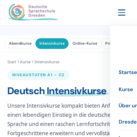
Abendkurse
Intensivkurse
Online-Kurse
Prüfungen
F
Start
Kurse
Intensivkurse
Startse
NIVEAUSTUFEN A1 – C2
Deutsch
Intensivkurse
Kurse
Abendk
Unsere Intensivkurse kompakt bieten Anfängern
Über u
einen lebendigen Einstieg in die deutsche
Intensi
Die Sch
Dresde
Sprache und einen raschen Lernfortschritt.
Fortgeschrittene erweitern und vervollständigen
Online
Die Le
Inform