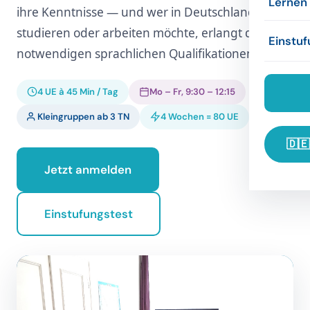
Lernen
ihre Kenntnisse — und wer in Deutschland
Prüfun
Konzep
studieren oder arbeiten möchte, erlangt die
Unterk
Refere
Einstuf
notwendigen sprachlichen Qualifikationen.
Firmen
Refere
Freizei
Übung
4 UE à 45 Min / Tag
Mo – Fr, 9:30 – 12:15
Unter
Links
Kleingruppen ab 3 TN
4 Wochen = 80 UE
🇩🇪
Jetzt anmelden
Einstufungstest