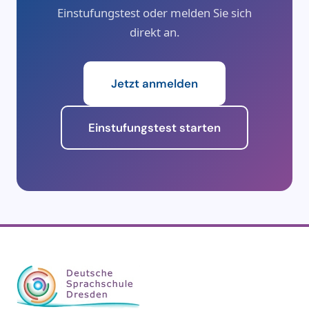
Eigene DSD-Materialien zum Lernen.
Einstufungstest oder melden Sie sich
Eine UE (Unterrichtseinheit) = 45 Minuten.
direkt an.
Jetzt anmelden
Einstufungstest starten