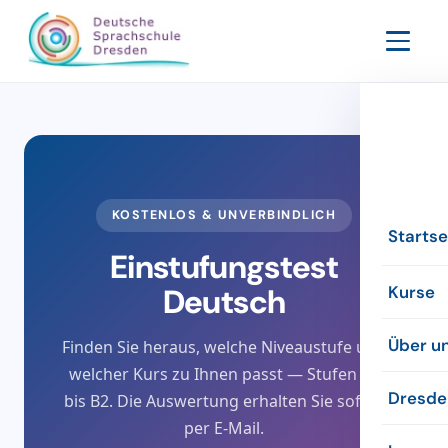
KOSTENLOS & UNVERBINDLICH
Startse
Einstufungstest
Deutsch
Kurse
Abendk
Über u
Finden Sie heraus, welche Niveaustufe und
welcher Kurs zu Ihnen passt — Stufen A1
Intensi
Die Sch
Dresde
bis B2. Die Auswertung erhalten Sie sofort
per E-Mail.
Online
Die Le
Inform