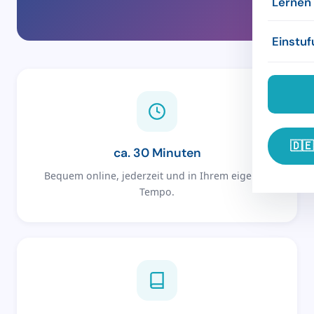
Lernen
Prüfun
Konzep
Unterk
Refere
Einstuf
Firmen
Refere
Freizei
Übung
Unter
Links
🇩🇪
ca. 30 Minuten
Bequem online, jederzeit und in Ihrem eigenen
Tempo.