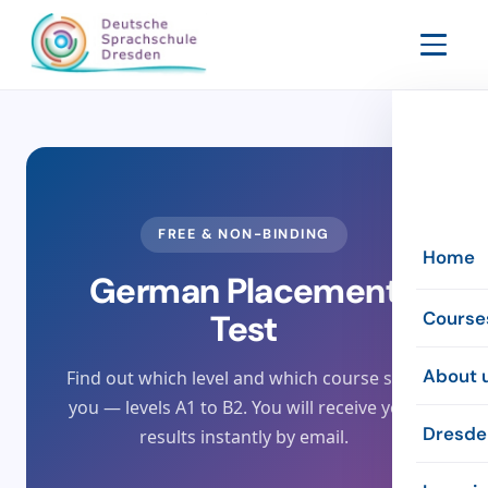
FREE & NON-BINDING
Home
German Placement
Test
Course
Evenin
About 
Find out which level and which course suits
you — levels A1 to B2. You will receive your
Intensi
The sc
Dresde
results instantly by email.
Online
The te
Inform