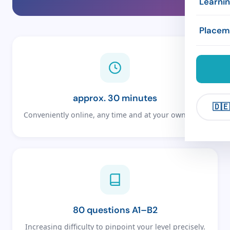
Learni
Exams
Concep
Accom
Framew
Placem
Compan
Refere
Leisure
Exercis
Compa
Links
approx. 30 minutes
🇩🇪
Conveniently online, any time and at your own pace.
80 questions A1–B2
Increasing difficulty to pinpoint your level precisely.