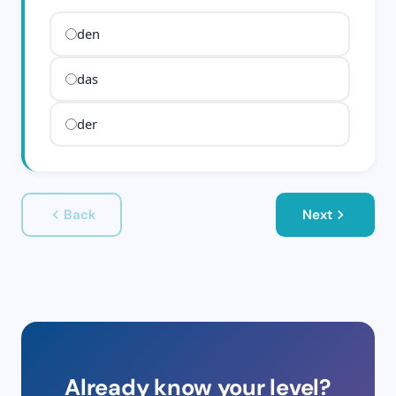
den
das
der
Back
Next
Already know your level?